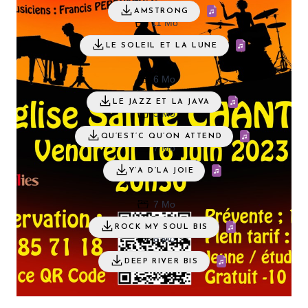
AMSTRONG
11 Mo
LE SOLEIL ET LA LUNE
6 Mo
LE JAZZ ET LA JAVA
5 Mo
QU’EST’C QU’ON ATTEND
7 Mo
Y’A D’LA JOIE
7 Mo
ROCK MY SOUL BIS
8 Mo
DEEP RIVER BIS