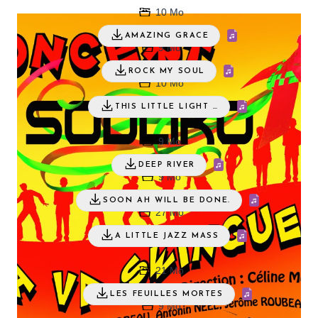
10 Mo
AMAZING GRACE
9 Mo
ROCK MY SOUL
10 Mo
THIS LITTLE LIGHT …
9 Mo
DEEP RIVER
9 Mo
SOON AH WILL BE DONE.
27 Mo
A LITTLE JAZZ MASS
21 Mo
LES FEUILLES MORTES
9 Mo