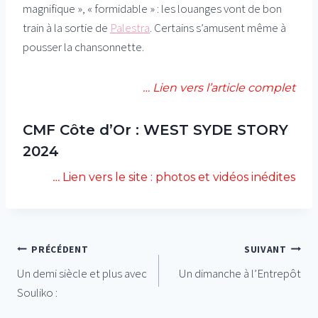
magnifique », « formidable » : les louanges vont de bon
train à la sortie de
Palestra
. Certains s’amusent même à
pousser la chansonnette.
…
Lien vers l’article complet
CMF Côte d’Or : WEST SYDE STORY
2024
…
Lien vers le site : photos et vidéos inédites
Navigation
PRÉCÉDENT
SUIVANT
Un demi siècle et plus avec
Un dimanche à l’Entrepôt
de
Souliko :
l’article