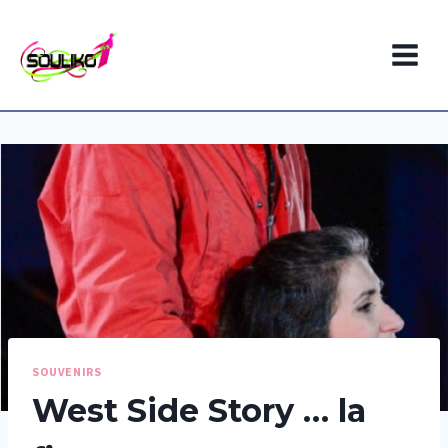
Aller
au
contenu
SOUVENIRS
West Side Story … la